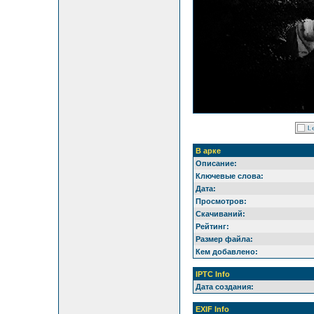
В арке
Описание:
Ключевые слова:
Дата:
Просмотров:
Скачиваний:
Рейтинг:
Размер файла:
Кем добавлено:
IPTC Info
Дата создания:
EXIF Info