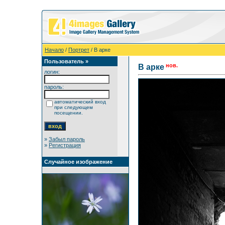
Начало
/
Портрет
/ В арке
Пользователь »
нов.
В арке
логин:
пароль:
автоматический вход
при следующем
посещении.
»
Забыл пароль
»
Регистрация
Случайное изображение