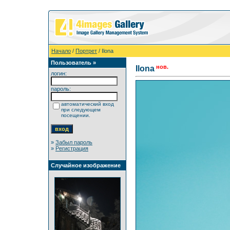
Начало
/
Портрет
/ Ilona
Пользователь »
нов.
Ilona
логин:
пароль:
автоматический вход
при следующем
посещении.
»
Забыл пароль
»
Регистрация
Случайное изображение