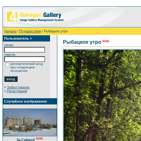
Начало
/
Путешествия
/ Рыбацкое утро
Пользователь »
нов.
Рыбацкое утро
логин:
пароль:
автоматический вход
при следующем
посещении.
»
Забыл пароль
»
Регистрация
Случайное изображение
нов.
За Саймой