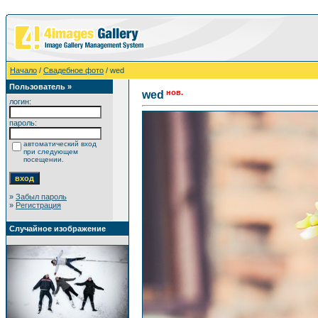
Начало
/
Свадебное фото
/ wed
Пользователь »
нов.
wed
логин:
пароль:
автоматический вход
при следующем
посещении.
»
Забыл пароль
»
Регистрация
Случайное изображение