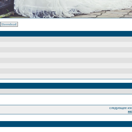
следующее изо
не