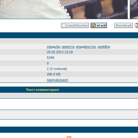
свадьба
,
невеста
,
владивосток
,
wedding
25.02.2013 13:19
5349
0
2 (2 голосов)
286.9 KB
nastyakosach
Текст комментария: