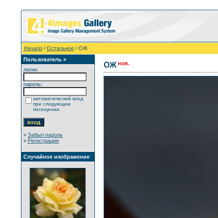
Начало
/
Остальное
/ ОЖ
Пользователь »
нов.
ОЖ
логин:
пароль:
автоматический вход
при следующем
посещении.
»
Забыл пароль
»
Регистрация
Случайное изображение