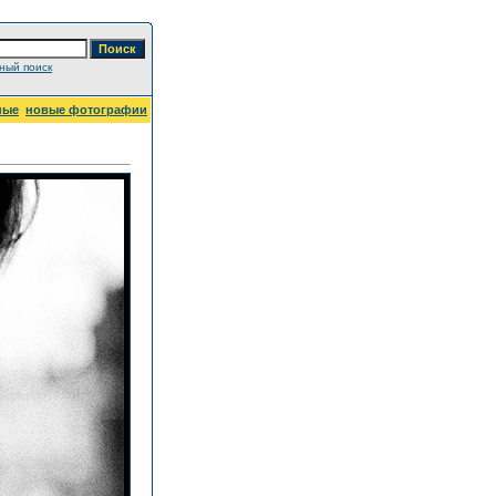
ный поиск
ные
новые фотографии