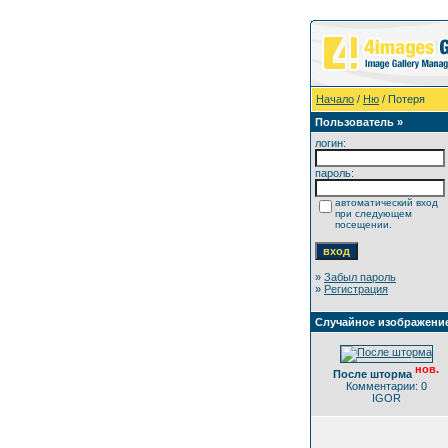
Начало
/
Ню
/ Потеря
Пользователь »
логин:
пароль:
автоматический вход
при следующем
посещении.
»
Забыл пароль
»
Регистрация
Случайное изображени
нов.
После шторма
Комментарии: 0
IGOR