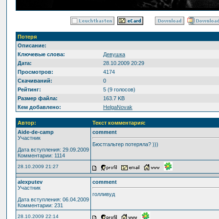
Потеря
Описание:
Ключевые слова:
Девушка
Дата:
28.10.2009 20:29
Просмотров:
4174
Скачиваний:
0
Рейтинг:
5 (9 голосов)
Размер файла:
163.7 KB
Кем добавлено:
HelgaNovak
Автор:
Текст комментария:
Aide-de-camp
comment
Участник
Бюстгальтер потеряла? )))
Дата вступления: 29.09.2009
Комментарии: 1114
28.10.2009 21:27
alexputev
comment
Участник
голливуд
Дата вступления: 06.04.2009
Комментарии: 231
28.10.2009 22:14