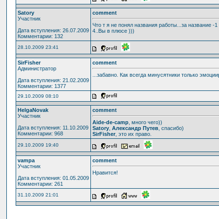
Satory
comment
Участник
Что т я не понял названия работы...за название -1 
Дата вступления: 26.07.2009
4..Вы в плюсе )))
Комментарии: 132
28.10.2009 23:41
SirFisher
comment
Администратор
...забавно. Как всегда минусятники только эмоции
Дата вступления: 21.02.2009
Комментарии: 1377
29.10.2009 08:10
HelgaNovak
comment
Участник
Aide-de-camp
, много чего))
Дата вступления: 11.10.2009
Satory
,
Александр Путев
, спасибо)
Комментарии: 968
SirFisher
, это их право.
29.10.2009 19:40
vampa
comment
Участник
Нравится!
Дата вступления: 01.05.2009
Комментарии: 261
31.10.2009 21:01