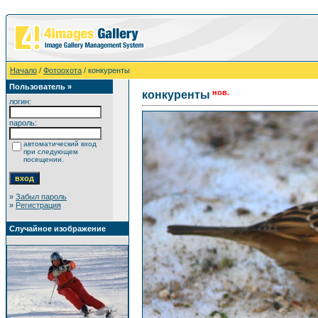
Начало
/
Фотоохота
/ конкуренты
Пользователь »
нов.
конкуренты
логин:
пароль:
автоматический вход
при следующем
посещении.
»
Забыл пароль
»
Регистрация
Случайное изображение