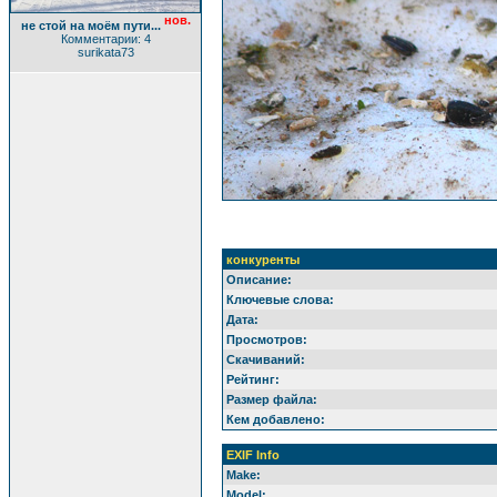
нов.
не стой на моём пути...
Комментарии: 4
surikata73
конкуренты
Описание:
Ключевые слова:
Дата:
Просмотров:
Скачиваний:
Рейтинг:
Размер файла:
Кем добавлено:
EXIF Info
Make:
Model: