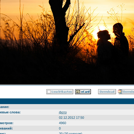
ание:
евые слова:
фото
:
02.12.2012 17:50
мотров:
4960
иваний:
0
инг:
20 (20 голосов)