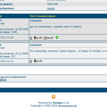
ер файла:
346.8 KB
добавлено:
granat
р:
Текст комментария:
sT
comment
тник
да! (но хроматику с кромки лиц я б убрал)
вступления: 22.08.2009
ентарии: 1345
.2012 21:38
t
comment
тник
По-хорошему, конечно, нужно убрать... И траву из головы, а 
вступления: 25.11.2009
ентарии: 257
.2012 22:10
ыдущее изображение:
dding
Powered by
4images
1.10
Copyright © 2002-2026
4homepages.de