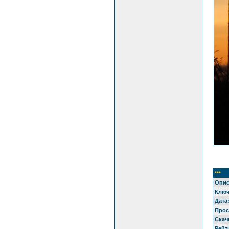
***
Опис
Ключ
Дата
Прос
Скач
Рейт