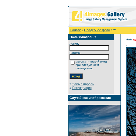
Начало
/
Свадебное фото
/ ***
Пользователь »
н
***
логин:
пароль:
автоматический вход
при следующем
посещении.
»
Забыл пароль
»
Регистрация
Случайное изображение