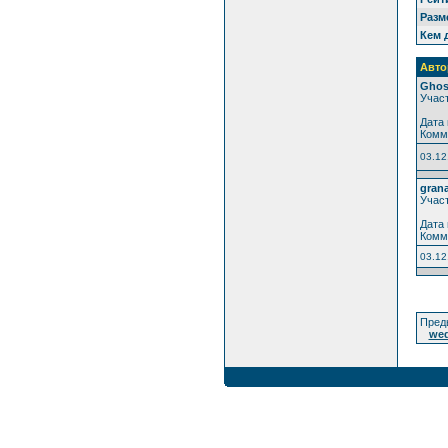
Разм
Кем 
Авто
Gho
Учас
Дата 
Комм
03.12
grana
Учас
Дата 
Комм
03.12
Пред
we