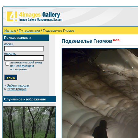
Начало
/
Путешествия
/ Подземелье Гномов
Пользователь »
нов.
Подземелье Гномов
логин:
пароль:
автоматический вход
при следующем
посещении.
»
Забыл пароль
»
Регистрация
Случайное изображение