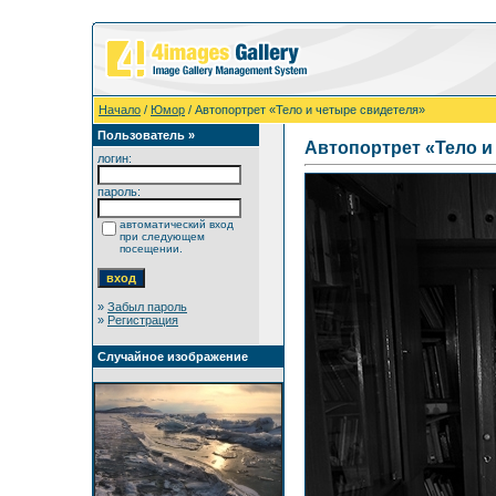
Начало
/
Юмор
/ Автопортрет «Тело и четыре свидетеля»
Пользователь »
Автопортрет «Тело и
логин:
пароль:
автоматический вход
при следующем
посещении.
»
Забыл пароль
»
Регистрация
Случайное изображение