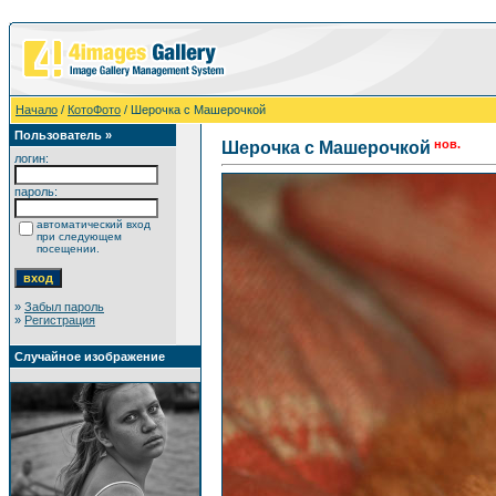
Начало
/
КотоФото
/ Шерочка с Машерочкой
Пользователь »
нов.
Шерочка с Машерочкой
логин:
пароль:
автоматический вход
при следующем
посещении.
»
Забыл пароль
»
Регистрация
Случайное изображение