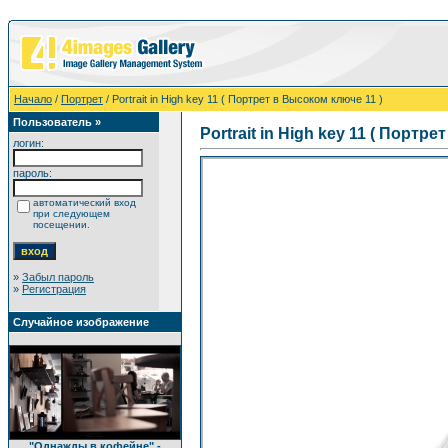
Начало
/
Портрет
/ Portrait in High key 11 ( Портрет в Высоком ключе 11 )
Пользователь »
Portrait in High key 11 ( Портр
логин:
пароль:
автоматический вход
при следующем
посещении.
»
Забыл пароль
»
Регистрация
Случайное изображение
"Однажды в кофейне" -