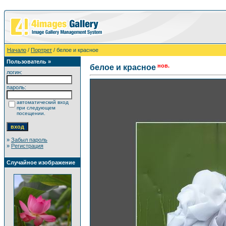
Начало
/
Портрет
/ белое и красное
Пользователь »
нов.
белое и красное
логин:
пароль:
автоматический вход
при следующем
посещении.
»
Забыл пароль
»
Регистрация
Случайное изображение