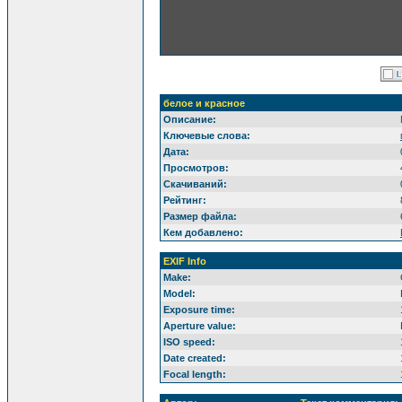
белое и красное
Описание:
Ключевые слова:
Дата:
Просмотров:
Скачиваний:
Рейтинг:
Размер файла:
Кем добавлено:
EXIF Info
Make:
Model:
Exposure time:
Aperture value:
ISO speed:
Date created:
Focal length: