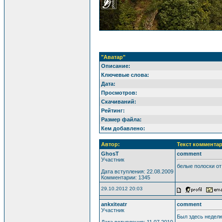
"Аватар"
Описание:
Ключевые слова:
Дата:
Просмотров:
Скачиваний:
Рейтинг:
Размер файла:
Кем добавлено:
Автор:
Текст комментар
GhosT
comment
Участник
белые полоски от
Дата вступления: 22.08.2009
Комментарии: 1345
29.10.2012 20:03
ankxiteatr
comment
Участник
Был здесь неделю
Дата вступления: 11.07.2010