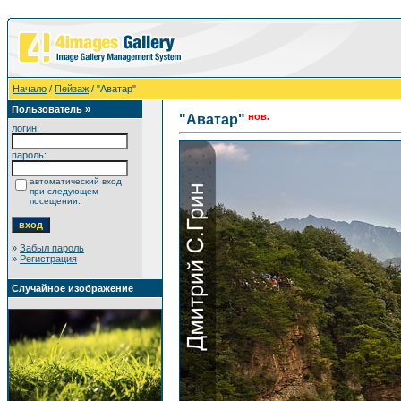
Начало
/
Пейзаж
/ "Аватар"
Пользователь »
нов.
"Аватар"
логин:
пароль:
автоматический вход
при следующем
посещении.
»
Забыл пароль
»
Регистрация
Случайное изображение