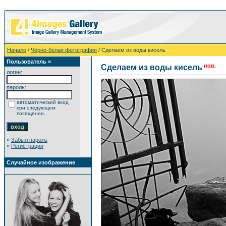
Начало
/
Чёрно-белая фотография
/ Сделаем из воды кисель
Пользователь »
нов.
Сделаем из воды кисель
логин:
пароль:
автоматический вход
при следующем
посещении.
»
Забыл пароль
»
Регистрация
Случайное изображение