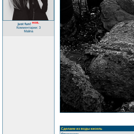
нов.
just fun!
Комментарии: 3
Malina
Сделаем из воды кисель
Описание: