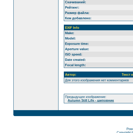
Скачиваний:
Рейтинг:
Размер файла:
Кем добавлено:
EXIF Info
Make:
Model:
Exposure time:
Aperture value:
ISO speed:
Date created:
Focal length:
Автор:
Текст 
Для этого изображения нет комментариев
Предыдущее изображение:
Autumn Still Life - шиповник
Pow
Copyright