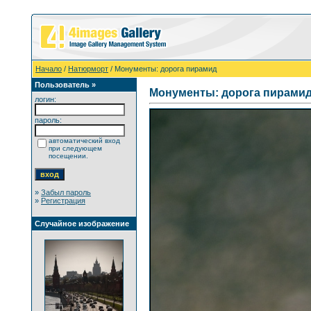
Начало
/
Натюрморт
/ Монументы: дорога пирамид
Пользователь »
Монументы: дорога пирами
логин:
пароль:
автоматический вход
при следующем
посещении.
»
Забыл пароль
»
Регистрация
Случайное изображение