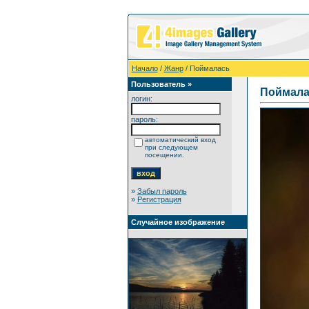
Начало
/
Жанр
/ Поймалась
Пользователь »
Поймала
логин:
пароль:
автоматический вход
при следующем
посещении.
»
Забыл пароль
»
Регистрация
Случайное изображение