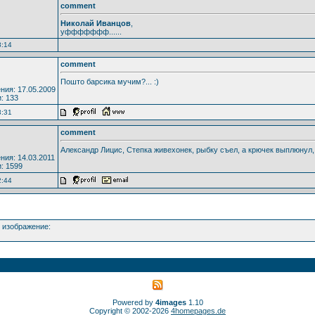
comment
Николай Иванцов
,
уффффффф......
8:14
comment
Пошто барсика мучим?... :)
ния: 17.05.2009
: 133
3:31
comment
Александр Лицис, Степка живехонек, рыбку съел, а крючек выплюнул, 
ния: 14.03.2011
: 1599
2:44
изображение:
Powered by
4images
1.10
Copyright © 2002-2026
4homepages.de