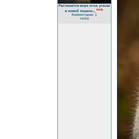
Растекается море огня, угасая
нов.
в немой тишине...
Комментарии: 1
nerka