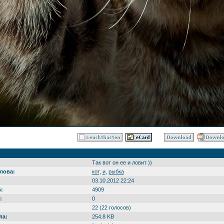
Так вот он ее и ловит ))
лова:
кот
,
и
,
рыбка
03.10.2012 22:24
:
4909
:
0
22 (22 голосов)
ла:
254.8 KB