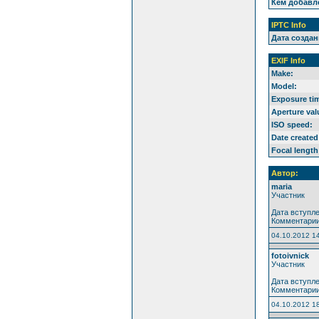
Кем добавл
IPTC Info
Дата создан
EXIF Info
Make:
Model:
Exposure ti
Aperture val
ISO speed:
Date created
Focal length
Автор:
maria
Участник
Дата вступле
Комментарии
04.10.2012 1
fotoivnick
Участник
Дата вступле
Комментарии
04.10.2012 1