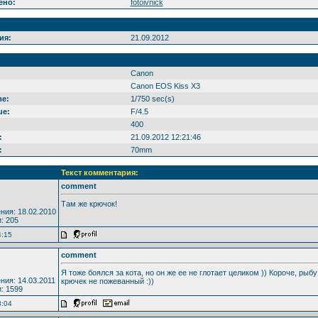
ено:
fotoivnick
ия:
21.09.2012
Canon
Canon EOS Kiss X3
me:
1/750 sec(s)
ue:
F/4.5
400
:
21.09.2012 12:21:46
:
70mm
Текст комментария:
comment
Там же крючок!
ния: 18.02.2010
: 205
4:15
comment
Я тоже боялся за кота, но он же ее не глотает целиком )) Короче, рыбу
ния: 14.03.2011
крючек не пожеванный :))
: 1599
8:04