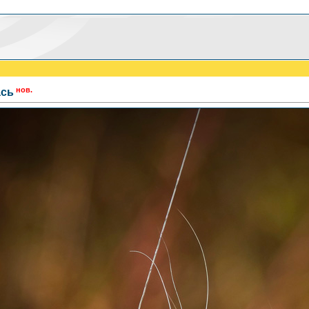
нов.
сь