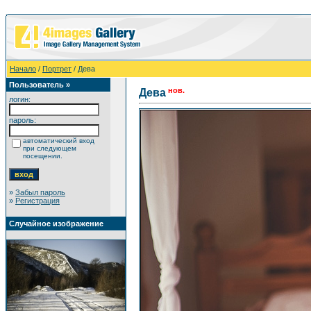
Начало
/
Портрет
/ Дева
Пользователь »
нов.
Дева
логин:
пароль:
автоматический вход
при следующем
посещении.
»
Забыл пароль
»
Регистрация
Случайное изображение