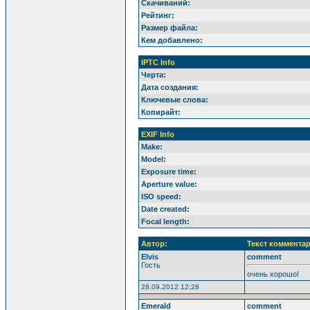
Скачиваний:
Рейтинг:
Размер файла:
Кем добавлено:
IPTC Info
Черта:
Дата создания:
Ключевые слова:
Копирайт:
EXIF Info
Make:
Model:
Exposure time:
Aperture value:
ISO speed:
Date created:
Focal length:
Автор:
Текст комментар
Elvis
comment
Гость
очень хорошо!
28.09.2012 12:28
Emerald
comment