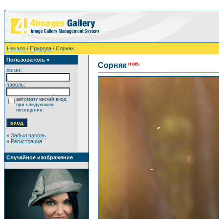
Начало
/
Природа
/ Сорняк
Пользователь »
нов.
Сорняк
логин:
пароль:
автоматический вход
при следующем
посещении.
»
Забыл пароль
»
Регистрация
Случайное изображение