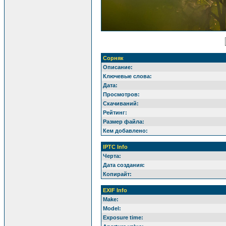
Сорняк
Описание:
Ключевые слова:
Дата:
Просмотров:
Скачиваний:
Рейтинг:
Размер файла:
Кем добавлено:
IPTC Info
Черта:
Дата создания:
Копирайт:
EXIF Info
Make:
Model:
Exposure time: