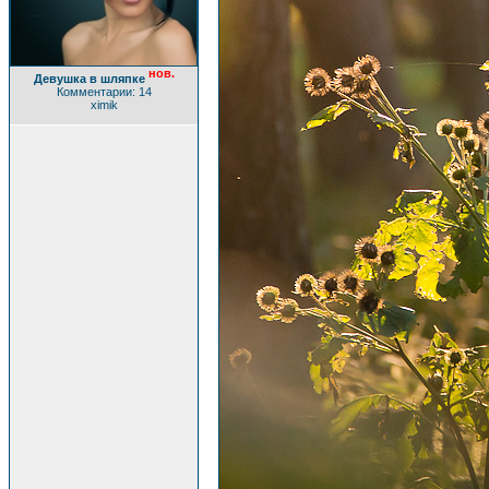
нов.
Девушка в шляпке
Комментарии: 14
ximik