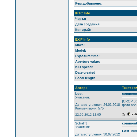
Кем добавлено:
IPTC Info
Черта:
Дата создания:
Копирайт:
EXIF Info
Make:
Model:
Exposure time:
Aperture value:
ISO speed:
Date created:
Focal length:
Автор:
Текст ко
Lost
commen
Участник
[CROP:0,2
Дата вступления: 24.01.2010
фото обо
Комментарии: 575
22.09.2012 12:05
Schafft
commen
Участник
Lost
, бо
Дата вступления: 30.07.2012