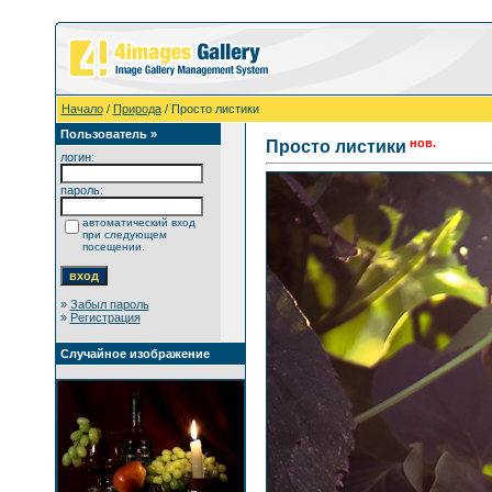
Начало
/
Природа
/ Просто листики
Пользователь »
нов.
Просто листики
логин:
пароль:
автоматический вход
при следующем
посещении.
»
Забыл пароль
»
Регистрация
Случайное изображение