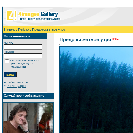
Начало
/
Пейзаж
/ Предрассветное утро
Пользователь »
нов.
Предрассветное утро
логин:
пароль:
автоматический вход
при следующем
посещении.
»
Забыл пароль
»
Регистрация
Случайное изображение