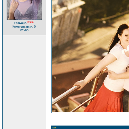
нов.
Татьяна
Комментарии: 0
VaVan
***