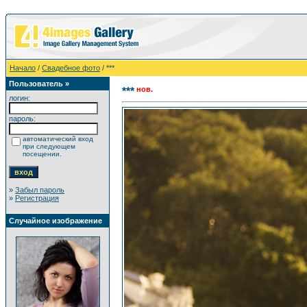
Начало
/
Свадебное фото
/ ***
Пользователь »
нов.
***
логин:
пароль:
автоматический вход
при следующем
посещении.
»
Забыл пароль
»
Регистрация
Случайное изображение