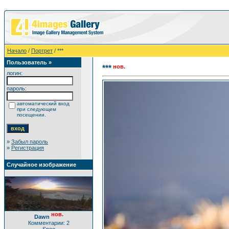
Начало
/
Портрет
/ ***
Пользователь »
нов.
***
логин:
пароль:
автоматический вход
при следующем
посещении.
»
Забыл пароль
»
Регистрация
Случайное изображение
нов.
Dawn
Комментарии: 2
Spee