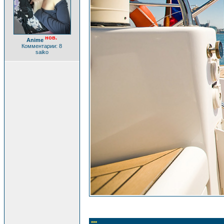
нов.
Anime
Комментарии: 8
saiko
***