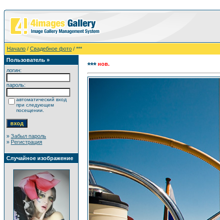
Начало
/
Свадебное фото
/ ***
Пользователь »
нов.
***
логин:
пароль:
автоматический вход
при следующем
посещении.
»
Забыл пароль
»
Регистрация
Случайное изображение