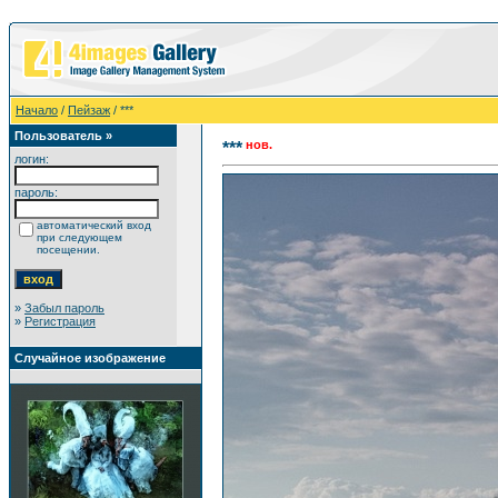
Начало
/
Пейзаж
/ ***
Пользователь »
нов.
***
логин:
пароль:
автоматический вход
при следующем
посещении.
»
Забыл пароль
»
Регистрация
Случайное изображение