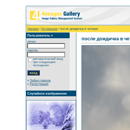
Начало
/
Остальное
/ после дождичка в четверг
Пользователь »
после дождичка в че
логин:
пароль:
автоматический вход
при следующем
посещении.
»
Забыл пароль
»
Регистрация
Случайное изображение