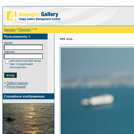
Начало
/
Портрет
/ ***
Пользователь »
нов.
***
логин:
пароль:
автоматический вход
при следующем
посещении.
»
Забыл пароль
»
Регистрация
Случайное изображение