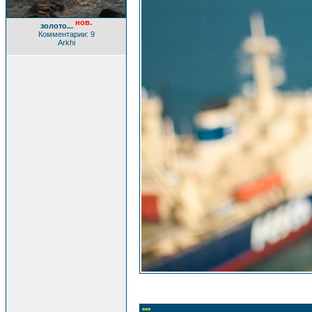
нов.
золото...
Комментарии: 9
Arkhi
***