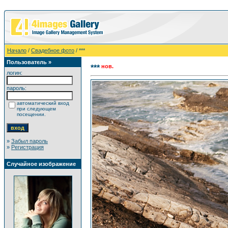
Начало
/
Свадебное фото
/ ***
Пользователь »
нов.
***
логин:
пароль:
автоматический вход
при следующем
посещении.
»
Забыл пароль
»
Регистрация
Случайное изображение