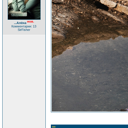
нов.
...Алёна
Комментарии: 13
SirFisher
***