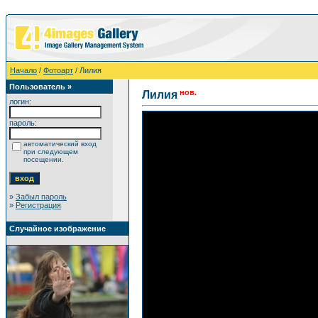
Начало
/
Фотоарт
/ Лилия
Пользователь »
нов.
Лилия
логин:
пароль:
автоматический вход
при следующем
посещении.
»
Забыл пароль
»
Регистрация
Случайное изображение