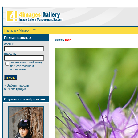
Начало
/
Макро
/ *****
Пользователь »
нов.
*****
логин:
пароль:
автоматический вход
при следующем
посещении.
»
Забыл пароль
»
Регистрация
Случайное изображение