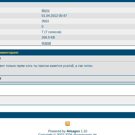
фото
01.04.2012 00:47
3563
0
7 (7 голосов)
266.9 KB
granat
омментария:
t
вот только прям хоть ты тресни кажется усатой, а так чотко.
Powered by
4images
1.10
Copyright © 2002-2026
4homepages.de