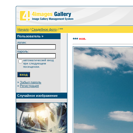
Начало
/
Свадебное фото
/ ***
Пользователь »
нов.
***
логин:
пароль:
автоматический вход
при следующем
посещении.
»
Забыл пароль
»
Регистрация
Случайное изображение