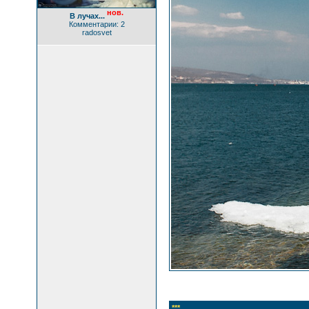
нов.
В лучах...
Комментарии: 2
radosvet
***