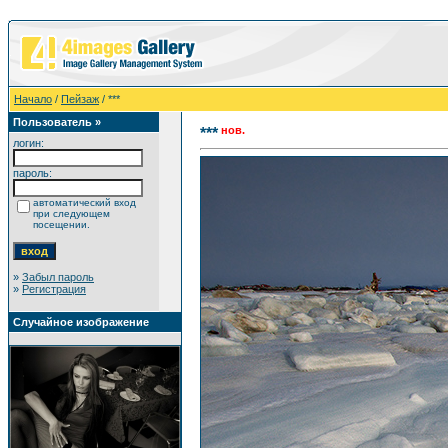
Начало
/
Пейзаж
/ ***
Пользователь »
нов.
***
логин:
пароль:
автоматический вход
при следующем
посещении.
»
Забыл пароль
»
Регистрация
Случайное изображение