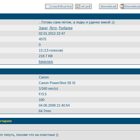
...Готовь сани летом, а лодку и удачки зимой ;))
Закат
,
Лето
,
Рыбалка
02.01.2012 22:47
4575
0
13 (13 голосов)
218.7 KB
fotoivnick
Canon
Canon PowerShot S5 IS
1/160 sec(s)
F/3.5
100
04.06.2008 21:40:54
64.7mm
нтария:
то тянуть, похоже что на очистные ))