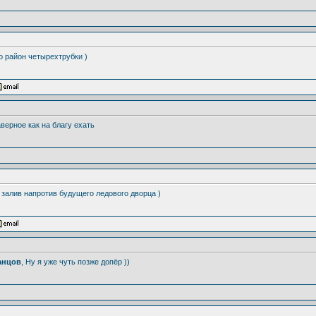
то район четырехтрубки )
аверное как на благу ехать
, залив напротив будущего ледового дворца )
анцов
, Ну я уже чуть позже допёр ))