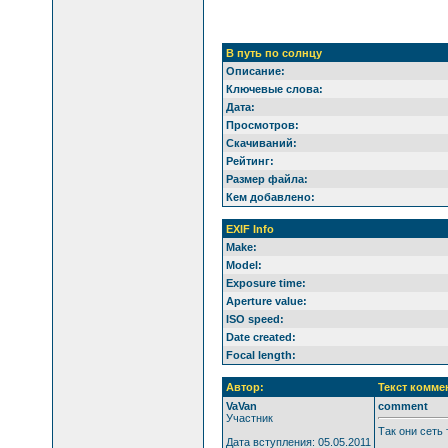
В путь по солнцу
Описание:
Ключевые слова:
Дата:
Просмотров:
Скачиваний:
Рейтинг:
Размер файла:
Кем добавлено:
EXIF Info
Make:
Model:
Exposure time:
Aperture value:
ISO speed:
Date created:
Focal length:
Автор:
Текст комме
VaVan
comment
Участник
Так они сеть 
Дата вступления: 05.05.2011