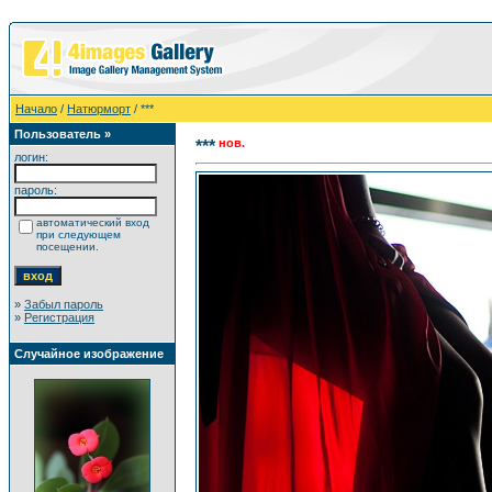
Начало
/
Натюрморт
/ ***
Пользователь »
нов.
***
логин:
пароль:
автоматический вход
при следующем
посещении.
»
Забыл пароль
»
Регистрация
Случайное изображение