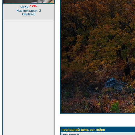
нов.
чипи
Комментарии: 2
kitty6026
последний день сентября
Описание: