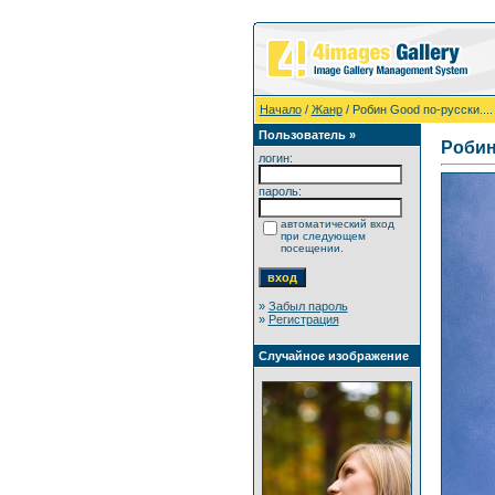
Начало
/
Жанр
/ Робин Good по-русски....
Пользователь »
Робин 
логин:
пароль:
автоматический вход
при следующем
посещении.
»
Забыл пароль
»
Регистрация
Случайное изображение