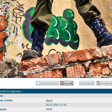
ood по-русски....
ие:
е слова:
фото
09.11.2011 17:43
тров:
4009