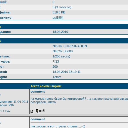
ний:
0
:
3 (3 голосов)
файла:
318.5 KB
авлено:
psi1984
o
здания:
18.04.2010
o
NIKON CORPORATION
NIKON D5000
e time:
1/250 sec(s)
 value:
F/13
ed:
200
ated:
18.04.2010 13:19:11
ngth:
12mm
Текст комментария:
comment
к
на малом грипе было бы интересней? ...а так все планы влипли др
упления: 11.04.2011
потерялся...имхо
арии: 796
11 17:47
comment
к
лук хорош, а вот стрела, стрела ...=((