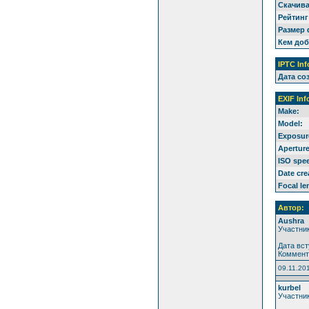
Скачива
Рейтинг
Размер 
Кем доб
IPTC Inf
Дата со
EXIF Inf
Make:
Model:
Exposur
Aperture
ISO spe
Date cre
Focal le
Автор:
Aushra
Участни
Дата вст
Коммент
09.11.20
kurbel
Участни