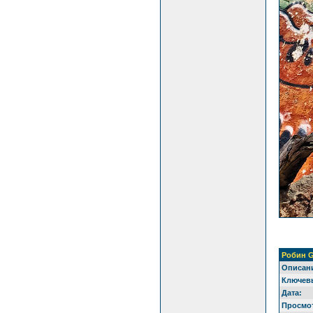
Робин G
Описан
Ключевы
Дата:
Просмо