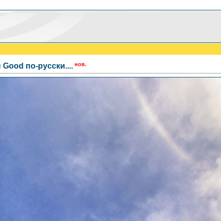
нов.
Good по-русски....