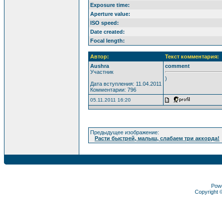
Exposure time:
Aperture value:
ISO speed:
Date created:
Focal length:
Автор:
Текст комментария:
Aushra
comment
Участник
)
Дата вступления: 11.04.2011
Комментарии: 796
05.11.2011 16:20
Предыдущее изображение:
Расти быстрей, малыш, слабаем три аккорда!
Pow
Copyright