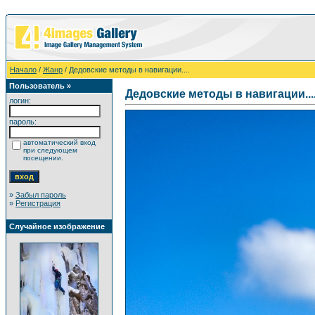
Начало
/
Жанр
/ Дедовские методы в навигации....
Пользователь »
Дедовские методы в навигации...
логин:
пароль:
автоматический вход
при следующем
посещении.
»
Забыл пароль
»
Регистрация
Случайное изображение