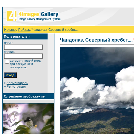
Начало
/
Пейзаж
/ Чандолаз, Северный хребет....
Пользователь »
Чандолаз, Северный хребет....
логин:
пароль:
автоматический вход
при следующем
посещении.
»
Забыл пароль
»
Регистрация
Случайное изображение