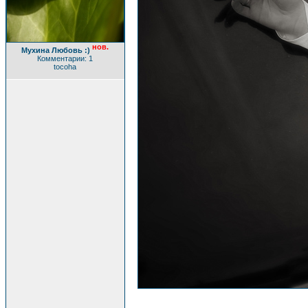
нов.
Мухина Любовь :)
Комментарии: 1
tocoha