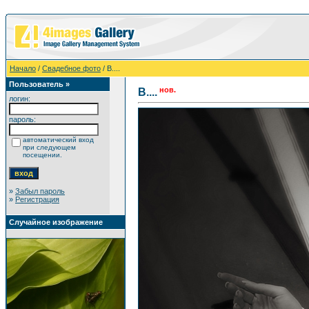
Начало
/
Свадебное фото
/ В....
Пользователь »
нов.
В....
логин:
пароль:
автоматический вход
при следующем
посещении.
»
Забыл пароль
»
Регистрация
Случайное изображение