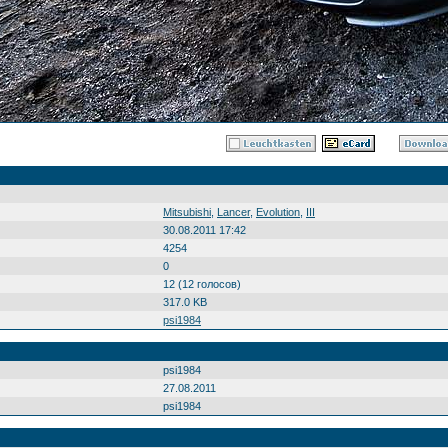
Mitsubishi
,
Lancer
,
Evolution
,
III
30.08.2011 17:42
4254
0
12 (12 голосов)
317.0 KB
psi1984
psi1984
27.08.2011
psi1984