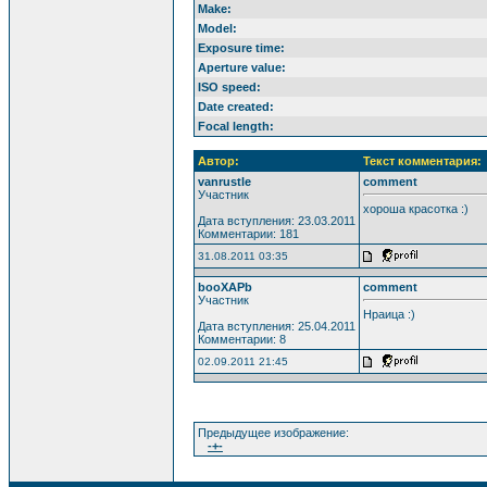
Make:
Model:
Exposure time:
Aperture value:
ISO speed:
Date created:
Focal length:
Автор:
Текст комментария:
vanrustle
comment
Участник
хороша красотка :)
Дата вступления: 23.03.2011
Комментарии: 181
31.08.2011 03:35
booXAPb
comment
Участник
Нраица :)
Дата вступления: 25.04.2011
Комментарии: 8
02.09.2011 21:45
Предыдущее изображение:
-+-