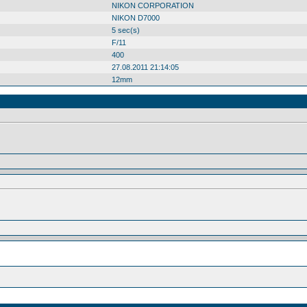
NIKON CORPORATION
NIKON D7000
5 sec(s)
F/11
400
27.08.2011 21:14:05
12mm