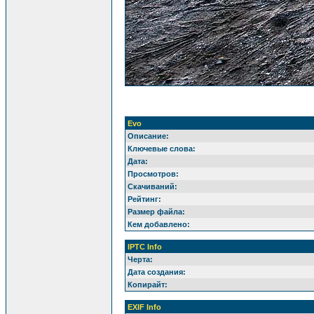
Evo
Описание:
Ключевые слова:
Дата:
Просмотров:
Скачиваний:
Рейтинг:
Размер файла:
Кем добавлено:
IPTC Info
Черта:
Дата создания:
Копирайт:
EXIF Info