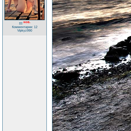
нов.
!!!
Комментарии: 12
Vipkyz990