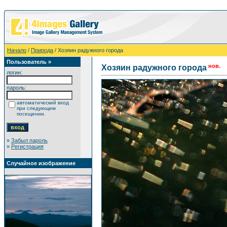
Начало
/
Природа
/ Хозяин радужного города
Пользователь »
нов.
Хозяин радужного города
логин:
пароль:
автоматический вход
при следующем
посещении.
»
Забыл пароль
»
Регистрация
Случайное изображение