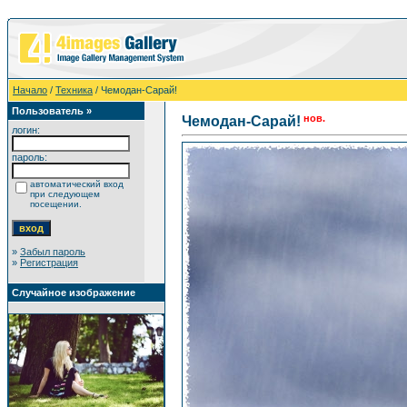
Начало
/
Техника
/ Чемодан-Сарай!
Пользователь »
нов.
Чемодан-Сарай!
логин:
пароль:
автоматический вход
при следующем
посещении.
»
Забыл пароль
»
Регистрация
Случайное изображение