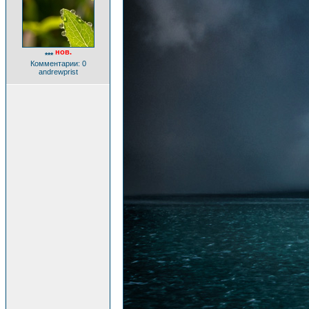
нов.
***
Комментарии: 0
andrewprist