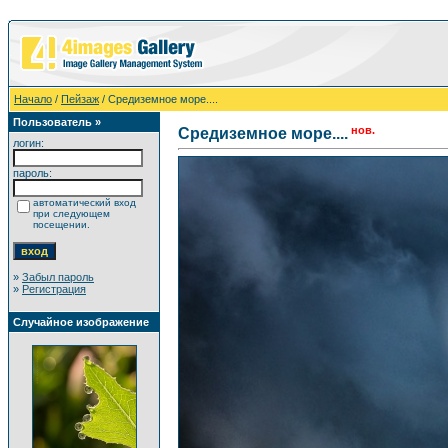
Начало
/
Пейзаж
/ Средиземное море....
Пользователь »
нов.
Средиземное море....
логин:
пароль:
автоматический вход
при следующем
посещении.
»
Забыл пароль
»
Регистрация
Случайное изображение