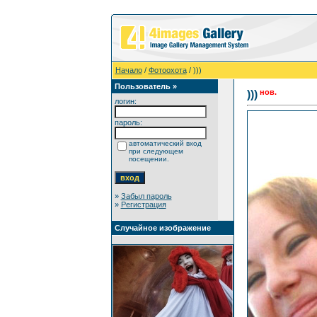
Начало
/
Фотоохота
/ )))
Пользователь »
нов.
)))
логин:
пароль:
автоматический вход
при следующем
посещении.
»
Забыл пароль
»
Регистрация
Случайное изображение