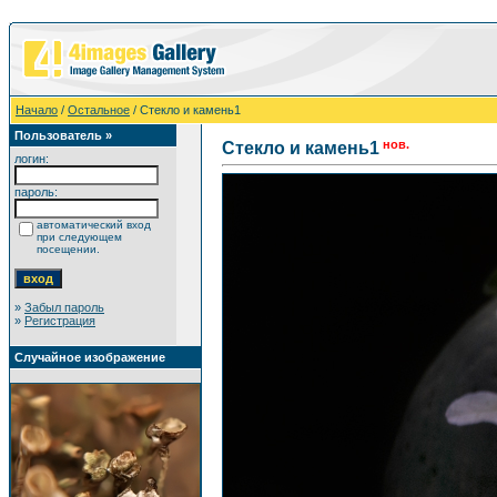
Начало
/
Остальное
/ Стекло и камень1
Пользователь »
нов.
Стекло и камень1
логин:
пароль:
автоматический вход
при следующем
посещении.
»
Забыл пароль
»
Регистрация
Случайное изображение