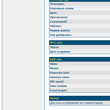
Описание:
Ключевые слова:
Дата:
Просмотров:
Скачиваний:
Рейтинг:
Размер файла:
Кем добавлено:
IPTC Info
Черта:
Дата создания:
EXIF Info
Make:
Model:
Exposure time:
Aperture value:
ISO speed:
Date created:
Focal length:
Автор:
Для этого изображения нет комментариев