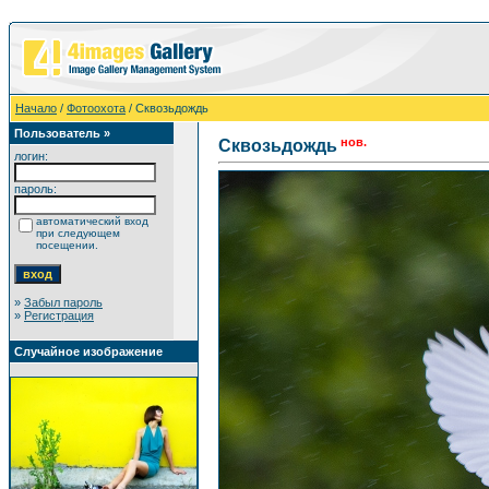
Начало
/
Фотоохота
/ Сквозьдождь
Пользователь »
нов.
Сквозьдождь
логин:
пароль:
автоматический вход
при следующем
посещении.
»
Забыл пароль
»
Регистрация
Случайное изображение