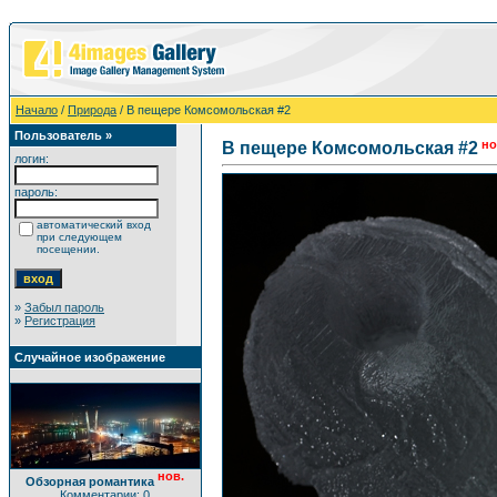
Начало
/
Природа
/ В пещере Комсомольская #2
Пользователь »
но
В пещере Комсомольская #2
логин:
пароль:
автоматический вход
при следующем
посещении.
»
Забыл пароль
»
Регистрация
Случайное изображение
нов.
Обзорная романтика
Комментарии: 0