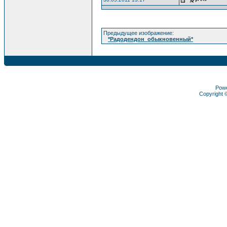
Предыдущее изображение:
*Радодендон_обыкновенный*
Pow
Copyright