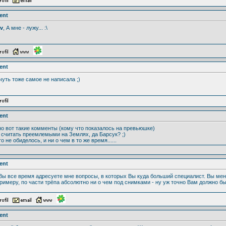
ent
av
, А мне - лужу... :\
ent
 чуть тоже самое не написала ;)
ent
о вот такие комменты (кому что показалось на превьюшке)
считать преемлемыми на Землях, да Барсук? ;)
го не обиделось, и ни о чем в то же время......
ent
 Вы все время адресуете мне вопросы, в которых Вы куда больший специалист. Вы мен
примеру, по части трёпа абсолютно ни о чем под снимками - ну уж точно Вам должно быт
ent