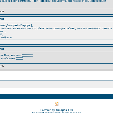
 а ещё бывают комменты - три четвёрки, две девятки ;))) так же очень интересные!
ent
лов Дмитрий (Барсук )
,
знаменит не только тем что объективно критикует работы, но и тем что может затеят
).....
ld
,
к отбрили!
ent
 так Вам, так вам! )))))))))))
 вообще-то ;)))))))
Powered by
4images
1.10