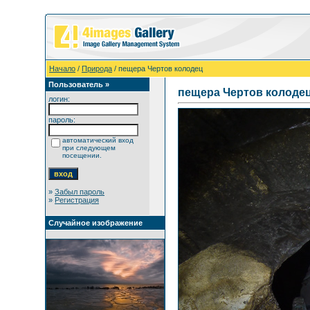
Начало
/
Природа
/ пещера Чертов колодец
Пользователь »
пещера Чертов колоде
логин:
пароль:
автоматический вход
при следующем
посещении.
»
Забыл пароль
»
Регистрация
Случайное изображение