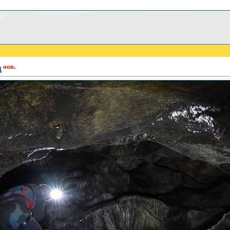
нов.
ц