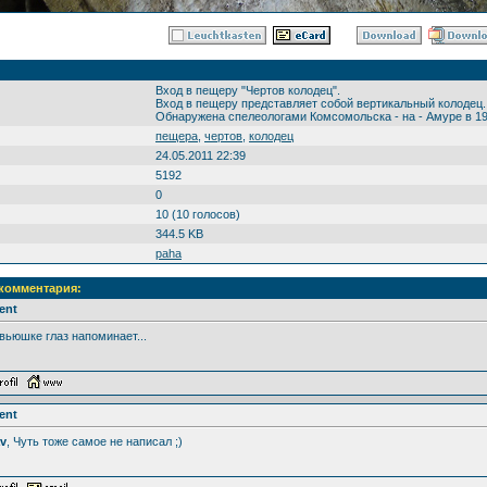
Вход в пещеру "Чертов колодец".
Вход в пещеру представляет собой вертикальный колодец.
Обнаружена спелеологами Комсомольска - на - Амуре в 19
пещера
,
чертов
,
колодец
24.05.2011 22:39
5192
0
10 (10 голосов)
344.5 KB
paha
 комментария:
ent
вьюшке глаз напоминает...
ent
av
, Чуть тоже самое не написал ;)