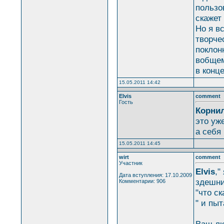
пользо
скажет
Но я в
творче
поклон
вобщем,
в конце
15.05.2011 14:42
Elvis
comment
Гость
Корнил
это уже
а себя
15.05.2011 14:45
wirt
comment
Участник
Elvis
,"
Дата вступления: 17.10.2009
здешни
Комментарии: 906
"что с
" и пыт
Ваш л