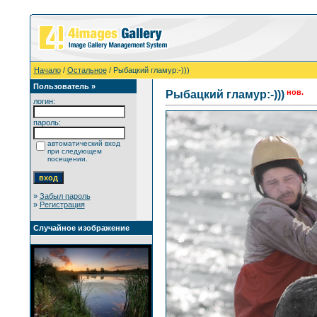
Начало
/
Остальное
/ Рыбацкий гламур:-)))
Пользователь »
нов.
Рыбацкий гламур:-)))
логин:
пароль:
автоматический вход
при следующем
посещении.
»
Забыл пароль
»
Регистрация
Случайное изображение