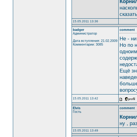
Корнил
наскол
сказат
15.05.2011 13:36
badger
comment
Администратор
Не - н
Дата вступления: 21.02.2009
Но по 
Комментарии: 3085
одноим
содерж
недоста
Ещё зн
наведе
больше
вопрос
15.05.2011 13:42
Elvis
comment
Гость
Корнил
ну , ра
15.05.2011 13:49