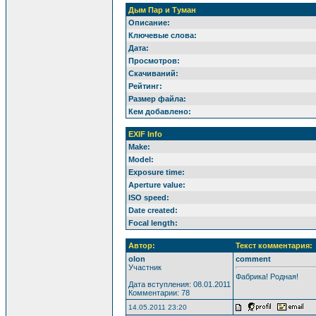
Дым Пар и Туман
Описание:
Ключевые слова:
Дата:
Просмотров:
Скачиваний:
Рейтинг:
Размер файла:
Кем добавлено:
EXIF Info
Make:
Model:
Exposure time:
Aperture value:
ISO speed:
Date created:
Focal length:
Автор:
Текст комментария:
olon
comment
Участник
Фабрика! Родная!
Дата вступления: 08.01.2011
Комментарии: 78
14.05.2011 23:20