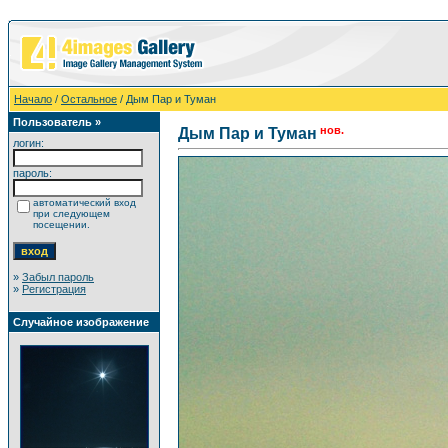
Начало
/
Остальное
/ Дым Пар и Туман
Пользователь »
нов.
Дым Пар и Туман
логин:
пароль:
автоматический вход
при следующем
посещении.
»
Забыл пароль
»
Регистрация
Случайное изображение